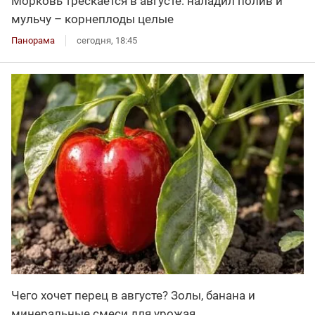
Морковь трескается в августе: наладил полив и
мульчу – корнеплоды целые
Панорама
сегодня, 18:45
Чего хочет перец в августе? Золы, банана и
минеральные смеси для урожая