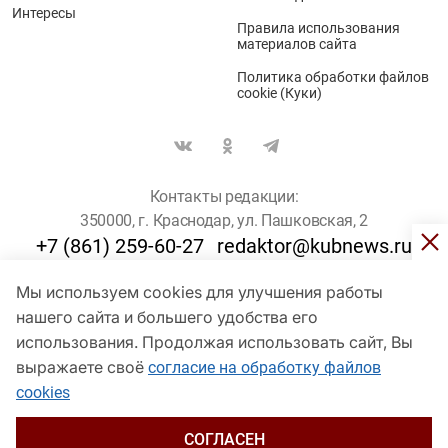
Интересы
Правила использования
материалов сайта
Политика обработки файлов
cookie (Куки)
Контакты редакции:
350000, г. Краснодар, ул. Пашковская, 2
+7 (861) 259-60-27
redaktor@kubnews.ru
Мы используем cookies для улучшения работы
Для пользователей старше 16 лет
нашего сайта и большего удобства его
использования. Продолжая использовать сайт, Вы
© Кубанские Новости, 2017
Сетевое издание «kubnews» зарегистрировано Федеральной
выражаете своё
согласие на обработку файлов
службой по надзору в сфере связи, информационных технологий
cookies
и массовых коммуникаций (Роскомнадзор). Регистрационный
номер Эл № ФС 77 - 78802 от 30 июля 2020 года. Учредитель -
ООО "ГИК "Кубанские Новости" (350000, Краснодар, ул.
СОГЛАСЕН
Пашковская, 2). Главный редактор – Филиппов О. Ю.