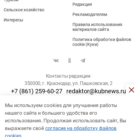
Редакция
Сельское хозяйство
Рекламодателям
Интересы
Правила использования
материалов сайта
Политика обработки файлов
cookie (Куки)
Контакты редакции:
350000, г. Краснодар, ул. Пашковская, 2
+7 (861) 259-60-27
redaktor@kubnews.ru
Мы используем cookies для улучшения работы
Для пользователей старше 16 лет
нашего сайта и большего удобства его
использования. Продолжая использовать сайт, Вы
© Кубанские Новости, 2017
Сетевое издание «kubnews» зарегистрировано Федеральной
выражаете своё
согласие на обработку файлов
службой по надзору в сфере связи, информационных технологий
cookies