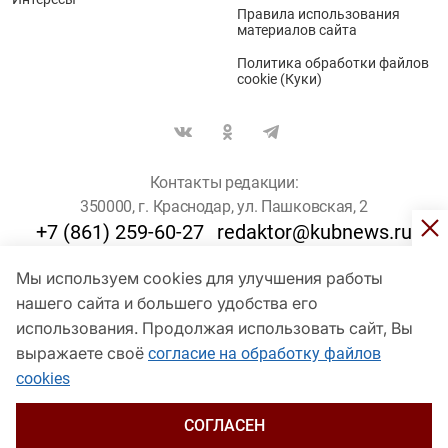
Правила использования
материалов сайта
Политика обработки файлов
cookie (Куки)
Контакты редакции:
350000, г. Краснодар, ул. Пашковская, 2
+7 (861) 259-60-27
redaktor@kubnews.ru
Мы используем cookies для улучшения работы
Для пользователей старше 16 лет
нашего сайта и большего удобства его
© Кубанские Новости, 2017
использования. Продолжая использовать сайт, Вы
Сетевое издание «kubnews» зарегистрировано Федеральной
выражаете своё
согласие на обработку файлов
службой по надзору в сфере связи, информационных технологий
cookies
и массовых коммуникаций (Роскомнадзор). Регистрационный
номер Эл № ФС 77 - 78802 от 30 июля 2020 года. Учредитель -
ООО "ГИК "Кубанские Новости" (350000, Краснодар, ул.
СОГЛАСЕН
Пашковская, 2). Главный редактор – Филиппов О. Ю.