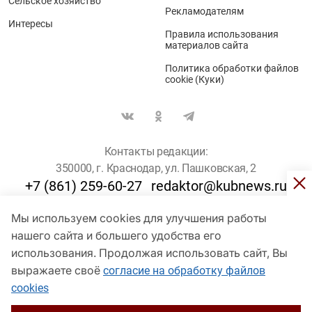
Сельское хозяйство
Рекламодателям
Интересы
Правила использования
материалов сайта
Политика обработки файлов
cookie (Куки)
Контакты редакции:
350000, г. Краснодар, ул. Пашковская, 2
+7 (861) 259-60-27
redaktor@kubnews.ru
Мы используем cookies для улучшения работы
Для пользователей старше 16 лет
нашего сайта и большего удобства его
использования. Продолжая использовать сайт, Вы
© Кубанские Новости, 2017
Сетевое издание «kubnews» зарегистрировано Федеральной
выражаете своё
согласие на обработку файлов
службой по надзору в сфере связи, информационных технологий
cookies
и массовых коммуникаций (Роскомнадзор). Регистрационный
номер Эл № ФС 77 - 78802 от 30 июля 2020 года. Учредитель -