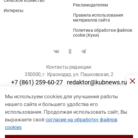
Сельское хозяйство
Рекламодателям
Интересы
Правила использования
материалов сайта
Политика обработки файлов
cookie (Куки)
Контакты редакции:
350000, г. Краснодар, ул. Пашковская, 2
+7 (861) 259-60-27
redaktor@kubnews.ru
Мы используем cookies для улучшения работы
Для пользователей старше 16 лет
нашего сайта и большего удобства его
использования. Продолжая использовать сайт, Вы
© Кубанские Новости, 2017
Сетевое издание «kubnews» зарегистрировано Федеральной
выражаете своё
согласие на обработку файлов
службой по надзору в сфере связи, информационных технологий
cookies
и массовых коммуникаций (Роскомнадзор). Регистрационный
номер Эл № ФС 77 - 78802 от 30 июля 2020 года. Учредитель -