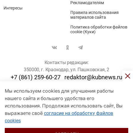
Рекламодателям
Интересы
Правила использования
материалов сайта
Политика обработки файлов
cookie (Куки)
Контакты редакции:
350000, г. Краснодар, ул. Пашковская, 2
+7 (861) 259-60-27
redaktor@kubnews.ru
Мы используем cookies для улучшения работы
Для пользователей старше 16 лет
нашего сайта и большего удобства его
использования. Продолжая использовать сайт, Вы
© Кубанские Новости, 2017
Сетевое издание «kubnews» зарегистрировано Федеральной
выражаете своё
согласие на обработку файлов
службой по надзору в сфере связи, информационных технологий
cookies
и массовых коммуникаций (Роскомнадзор). Регистрационный
номер Эл № ФС 77 - 78802 от 30 июля 2020 года. Учредитель -
ООО "ГИК "Кубанские Новости" (350000, Краснодар, ул.