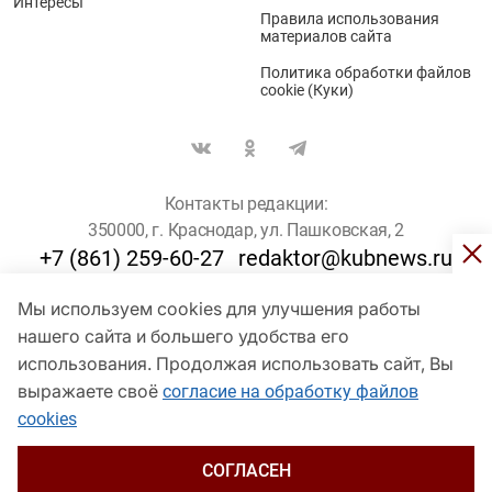
Интересы
Правила использования
материалов сайта
Политика обработки файлов
cookie (Куки)
Контакты редакции:
350000, г. Краснодар, ул. Пашковская, 2
+7 (861) 259-60-27
redaktor@kubnews.ru
Мы используем cookies для улучшения работы
Для пользователей старше 16 лет
нашего сайта и большего удобства его
© Кубанские Новости, 2017
использования. Продолжая использовать сайт, Вы
Сетевое издание «kubnews» зарегистрировано Федеральной
выражаете своё
согласие на обработку файлов
службой по надзору в сфере связи, информационных технологий
cookies
и массовых коммуникаций (Роскомнадзор). Регистрационный
номер Эл № ФС 77 - 78802 от 30 июля 2020 года. Учредитель -
ООО "ГИК "Кубанские Новости" (350000, Краснодар, ул.
СОГЛАСЕН
Пашковская, 2). Главный редактор – Филиппов О. Ю.