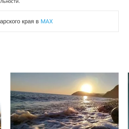
ильности.
MAX
арского края
в