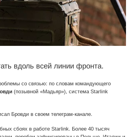
тать вдоль всей линии фронта.
роблемы со связью: по словам командующего
ровди
(позывной «Мадьяр»), система Starlink
.
писал Бровди в своем телеграм-канале.
ных сбоях в работе Starlink. Более 40 тысяч
ладки, перебои зафиксированы в Польше, Италии и