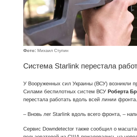
Фото:
Михаил Ступин
Система Starlink перестала рабо
У Вооруженных сил Украины (ВСУ) возникли п
Силами беспилотных систем ВСУ
Роберта Б
перестала работать вдоль всей линии фронта
– Вновь лег Starlink вдоль всего фронта, – на
Сервис Downdetector также сообщил о масштаб
пользователей из США пожаловались на непо