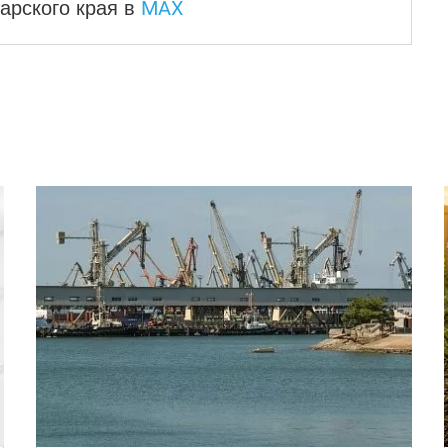
MAX
арского края
в