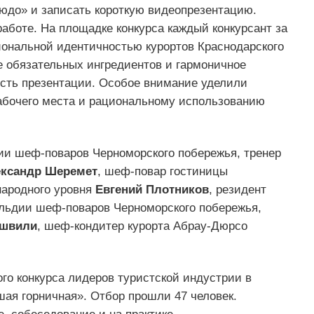
юдо» и записать короткую видеопрезентацию.
аботе. На площадке конкурса каждый конкурсант за
иональной идентичностью курортов Краснодарского
е обязательных ингредиентов и гармоничное
ость презентации. Особое внимание уделили
абочего места и рациональному использованию
ии шеф-поваров Черноморского побережья, тренер
ксандр Шеремет
, шеф-повар гостиницы
народного уровня
Евгений Плотников
, резидент
ильдии шеф-поваров Черноморского побережья,
ашвили
, шеф-кондитер курорта Абрау-Дюрсо
ого конкурса лидеров туристской индустрии в
ая горничная». Отбор прошли 47 человек.