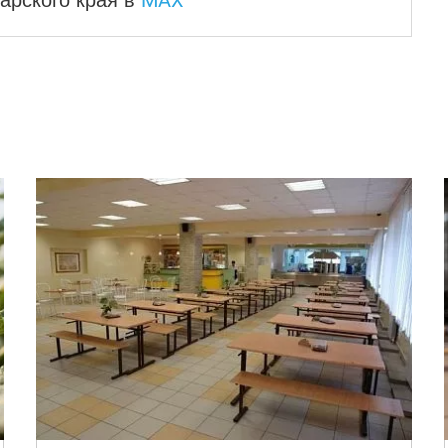
MAX
арского края
в