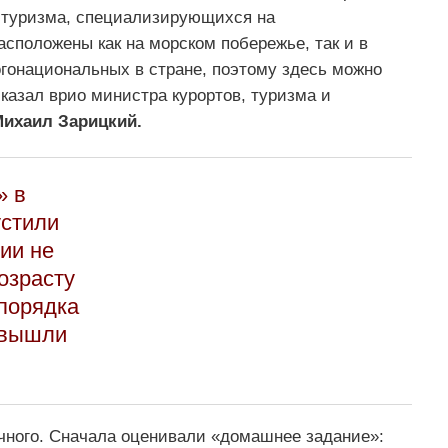
в туризма, специализирующихся на
сположены как на морском побережье, так и в
огонациональных в стране, поэтому здесь можно
казал врио министра курортов, туризма и
ихаил Зарицкий.
» в
стили
ии не
озрасту
порядка
 вышли
 очного. Сначала оценивали «домашнее задание»: