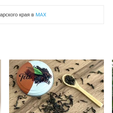
MAX
арского края
в