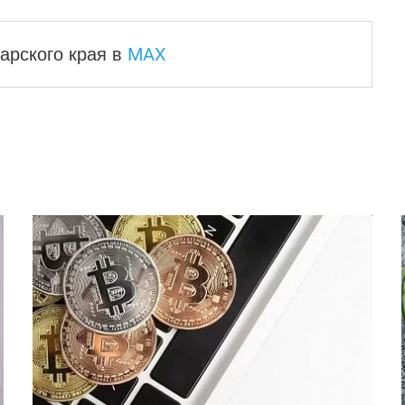
MAX
арского края
в