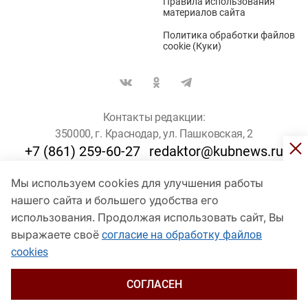
Правила использования
материалов сайта
Политика обработки файлов
cookie (Куки)
Контакты редакции:
350000, г. Краснодар, ул. Пашковская, 2
+7 (861) 259-60-27
redaktor@kubnews.ru
Мы используем cookies для улучшения работы
Для пользователей старше 16 лет
нашего сайта и большего удобства его
использования. Продолжая использовать сайт, Вы
© Кубанские Новости, 2017
Сетевое издание «kubnews» зарегистрировано Федеральной
выражаете своё
согласие на обработку файлов
службой по надзору в сфере связи, информационных технологий
cookies
и массовых коммуникаций (Роскомнадзор). Регистрационный
номер Эл № ФС 77 - 78802 от 30 июля 2020 года. Учредитель -
ООО "ГИК "Кубанские Новости" (350000, Краснодар, ул.
СОГЛАСЕН
Пашковская, 2). Главный редактор – Филиппов О. Ю.