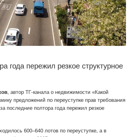
ра года пережил резкое структурное
ков
, автор ТГ-канала о недвижимости «Какой
амику предложений по переуступке прав требования
т за последние полтора года пережил резкое
ходилось 600–640 лотов по переуступке, а в