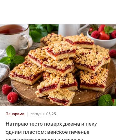
Панорама
сегодня, 05:25
Натираю тесто поверх джема и пеку
одним пластом: венское печенье
получается хрупким и нежным