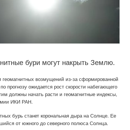
гнитные бури могут накрыть Землю.
и геомагнитных возмущений из-за сформированной
 по прогнозу ожидается рост скорости набегающего
этим должны начать расти и геомагнитные индексы,
омии ИКИ РАН.
тных бурь станет корональная дыра на Солнце. Ее
шийся от южного до северного полюса Солнца.