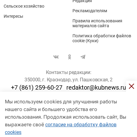
Редакция
Сельское хозяйство
Рекламодателям
Интересы
Правила использования
материалов сайта
Политика обработки файлов
cookie (Куки)
Контакты редакции:
350000, г. Краснодар, ул. Пашковская, 2
+7 (861) 259-60-27
redaktor@kubnews.ru
Мы используем cookies для улучшения работы
Для пользователей старше 16 лет
нашего сайта и большего удобства его
использования. Продолжая использовать сайт, Вы
© Кубанские Новости, 2017
Сетевое издание «kubnews» зарегистрировано Федеральной
выражаете своё
согласие на обработку файлов
службой по надзору в сфере связи, информационных технологий
cookies
и массовых коммуникаций (Роскомнадзор). Регистрационный