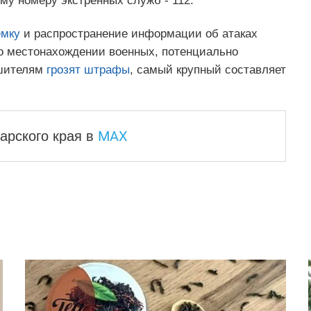
му номеру экстренных служб - 112.
емку
и распространение информации об атаках
о местонахождении военных, потенциально
ушителям
грозят штрафы
, самый крупный составляет
MAX
арского края
в