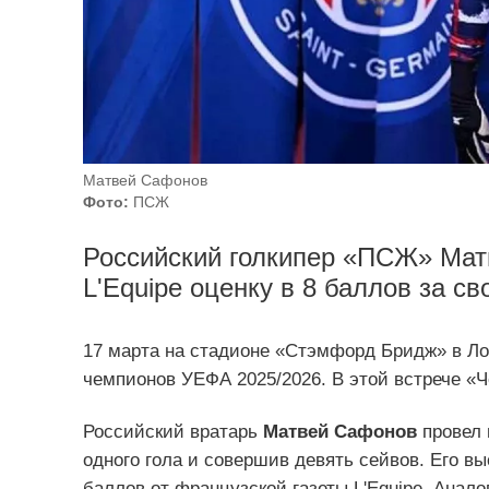
Матвей Сафонов
Фото:
ПСЖ
Российский голкипер «ПСЖ» Мат
L'Equipe оценку в 8 баллов за св
17 марта на стадионе «Стэмфорд Бридж» в Ло
чемпионов УЕФА 2025/2026. В этой встрече «Ч
Российский вратарь
Матвей Сафонов
провел 
одного гола и совершив девять сейвов. Его в
баллов от французской газеты L'Equipe. Анал