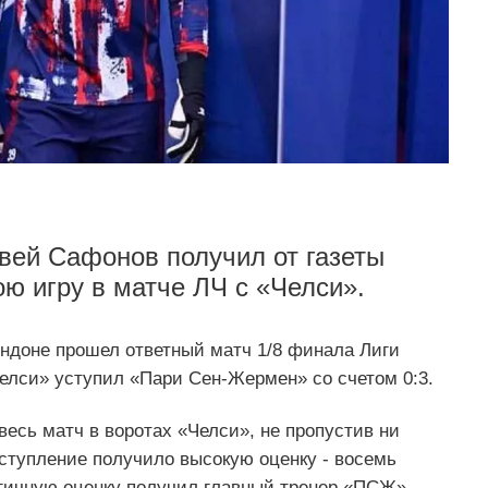
вей Сафонов получил от газеты
ою игру в матче ЛЧ с «Челси».
ндоне прошел ответный матч 1/8 финала Лиги
елси» уступил «Пари Сен-Жермен» со счетом 0:3.
весь матч в воротах «Челси», не пропустив ни
ыступление получило высокую оценку - восемь
огичную оценку получил главный тренер «ПСЖ»