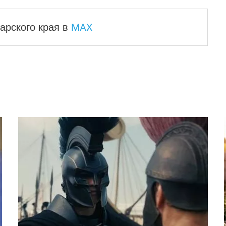
MAX
арского края
в