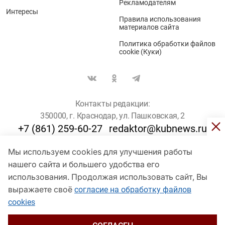
Рекламодателям
Интересы
Правила использования
материалов сайта
Политика обработки файлов
cookie (Куки)
Контакты редакции:
350000, г. Краснодар, ул. Пашковская, 2
+7 (861) 259-60-27
redaktor@kubnews.ru
Мы используем cookies для улучшения работы
Для пользователей старше 16 лет
нашего сайта и большего удобства его
© Кубанские Новости, 2017
использования. Продолжая использовать сайт, Вы
Сетевое издание «kubnews» зарегистрировано Федеральной
выражаете своё
согласие на обработку файлов
службой по надзору в сфере связи, информационных технологий
cookies
и массовых коммуникаций (Роскомнадзор). Регистрационный
номер Эл № ФС 77 - 78802 от 30 июля 2020 года. Учредитель -
ООО "ГИК "Кубанские Новости" (350000, Краснодар, ул.