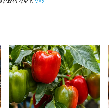
MAX
арского края
в