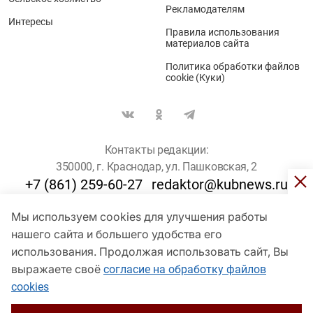
Рекламодателям
Интересы
Правила использования
материалов сайта
Политика обработки файлов
cookie (Куки)
Контакты редакции:
350000, г. Краснодар, ул. Пашковская, 2
+7 (861) 259-60-27
redaktor@kubnews.ru
Мы используем cookies для улучшения работы
Для пользователей старше 16 лет
нашего сайта и большего удобства его
© Кубанские Новости, 2017
использования. Продолжая использовать сайт, Вы
Сетевое издание «kubnews» зарегистрировано Федеральной
выражаете своё
согласие на обработку файлов
службой по надзору в сфере связи, информационных технологий
cookies
и массовых коммуникаций (Роскомнадзор). Регистрационный
номер Эл № ФС 77 - 78802 от 30 июля 2020 года. Учредитель -
ООО "ГИК "Кубанские Новости" (350000, Краснодар, ул.