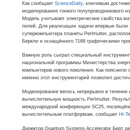
Как сообщает
ScienceDaily
, ключевым достиже
моделирования тонкого полупроводникового и
Модель учитывает электрические свойства ма
полей. Для реализации задачи впервые были
суперкомпьютера планеты Perlmutter, распол
Беркли и оснащённого 7168 графическими про
Важную роль сыграл специальный инструмент
национальной программы Министерства энер
компьютеров нового поколения. Как пояснили 
именно этот инструментарий позволил достич
Моделирование велось непрерывно в течение 
вычислительную мощность Perlmutter. Резуль
международной конференции SC25, посвящён
вычислительным платформам, сообщает
Hi-T
Директор Quantum Systems Accelerator Берт д