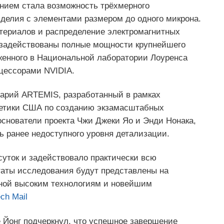
нием стала возможность трёхмерного
зделия с элементами размером до одного микрона.
териалов и распределение электромагнитных
 задействованы полные мощности крупнейшего
оженного в Национальной лаборатории Лоуренса
цессорами NVIDIA.
арий ARTEMIS, разработанный в рамках
гетики США по созданию экзамасштабных
основатели проекта Чжи Джеки Яо и Энди Нонака,
ь ранее недоступного уровня детализации.
суток и задействовало практически всю
таты исследования будут представлены на
ной высоким технологиям и новейшим
ech Mail
е Йонг подчеркнул, что успешное завершение