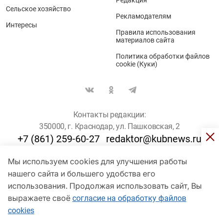
Сельское хозяйство
Рекламодателям
Интересы
Правила использования
материалов сайта
Политика обработки файлов
cookie (Куки)
Контакты редакции:
350000, г. Краснодар, ул. Пашковская, 2
+7 (861) 259-60-27
redaktor@kubnews.ru
Мы используем cookies для улучшения работы
Для пользователей старше 16 лет
нашего сайта и большего удобства его
© Кубанские Новости, 2017
использования. Продолжая использовать сайт, Вы
Сетевое издание «kubnews» зарегистрировано Федеральной
выражаете своё
согласие на обработку файлов
службой по надзору в сфере связи, информационных технологий
cookies
и массовых коммуникаций (Роскомнадзор). Регистрационный