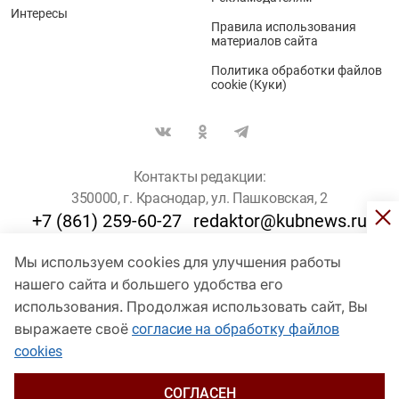
Интересы
Правила использования
материалов сайта
Политика обработки файлов
cookie (Куки)
Контакты редакции:
350000, г. Краснодар, ул. Пашковская, 2
+7 (861) 259-60-27
redaktor@kubnews.ru
Мы используем cookies для улучшения работы
Для пользователей старше 16 лет
нашего сайта и большего удобства его
использования. Продолжая использовать сайт, Вы
© Кубанские Новости, 2017
Сетевое издание «kubnews» зарегистрировано Федеральной
выражаете своё
согласие на обработку файлов
службой по надзору в сфере связи, информационных технологий
cookies
и массовых коммуникаций (Роскомнадзор). Регистрационный
номер Эл № ФС 77 - 78802 от 30 июля 2020 года. Учредитель -
ООО "ГИК "Кубанские Новости" (350000, Краснодар, ул.
СОГЛАСЕН
Пашковская, 2). Главный редактор – Филиппов О. Ю.