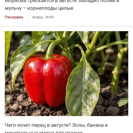
Морковь трескается в августе: наладил полив и
мульчу – корнеплоды целые
Панорама
вчера, 18:45
Чего хочет перец в августе? Золы, банана и
минеральные смеси для урожая