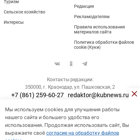
Туризм
Редакция
Сельское хозяйство
Рекламодателям
Интересы
Правила использования
материалов сайта
Политика обработки файлов
cookie (Куки)
Контакты редакции:
350000, г. Краснодар, ул. Пашковская, 2
+7 (861) 259-60-27
redaktor@kubnews.ru
Мы используем cookies для улучшения работы
Для пользователей старше 16 лет
нашего сайта и большего удобства его
© Кубанские Новости, 2017
использования. Продолжая использовать сайт, Вы
Сетевое издание «kubnews» зарегистрировано Федеральной
выражаете своё
согласие на обработку файлов
службой по надзору в сфере связи, информационных технологий