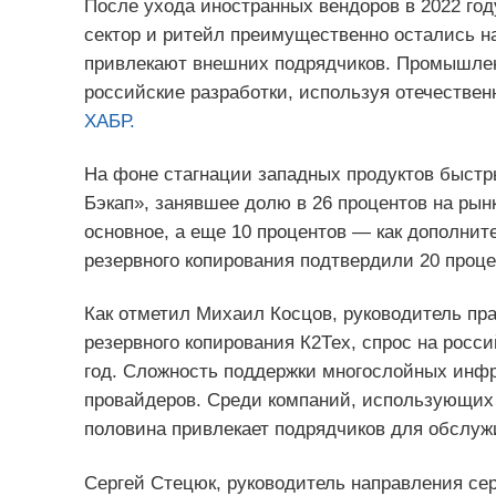
После ухода иностранных вендоров в 2022 год
сектор и ритейл преимущественно остались на
привлекают внешних подрядчиков. Промышленн
российские разработки, используя отечестве
ХАБР.
На фоне стагнации западных продуктов быстр
Бэкап», занявшее долю в 26 процентов на рынк
основное, а еще 10 процентов — как дополнит
резервного копирования подтвердили 20 проц
Как отметил Михаил Косцов, руководитель пр
резервного копирования К2Тех, спрос на росс
год. Сложность поддержки многослойных инфр
провайдеров. Среди компаний, использующих
половина привлекает подрядчиков для обслуж
Сергей Стецюк, руководитель направления се