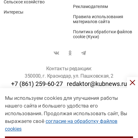
Сельское хозяйство
Рекламодателям
Интересы
Правила использования
материалов сайта
Политика обработки файлов
cookie (Куки)
Контакты редакции:
350000, г. Краснодар, ул. Пашковская, 2
+7 (861) 259-60-27
redaktor@kubnews.ru
Мы используем cookies для улучшения работы
Для пользователей старше 16 лет
нашего сайта и большего удобства его
© Кубанские Новости, 2017
использования. Продолжая использовать сайт, Вы
Сетевое издание «kubnews» зарегистрировано Федеральной
выражаете своё
согласие на обработку файлов
службой по надзору в сфере связи, информационных технологий
cookies
и массовых коммуникаций (Роскомнадзор). Регистрационный
номер Эл № ФС 77 - 78802 от 30 июля 2020 года. Учредитель -