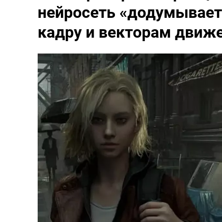
нейросеть «додумывает»
кадру и векторам движ