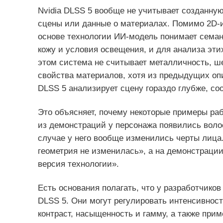
Nvidia DLSS 5 вообще не учитывает созданну
сцены или данные о материалах. Помимо 2D-и
основе технологии ИИ-модель понимает семан
кожу и условия освещения, и для анализа этих
этом система не считывает металличность, ш
свойства материалов, хотя из предыдущих опи
DLSS 5 анализирует сцену гораздо глубже, с
Это объясняет, почему некоторые примеры ра
из демонстраций у персонажа появились волосы
случае у него вообще изменились черты лица. 
геометрия не изменилась», а на демонстраци
версия технологии».
Есть основания полагать, что у разработчико
DLSS 5. Они могут регулировать интенсивност
контраст, насыщенность и гамму, а также при