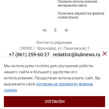
Правила использования
материалов сайта
Политика обработки файлов
cookie (Куки)
Контакты редакции:
350000, г. Краснодар, ул. Пашковская, 2
+7 (861) 259-60-27
redaktor@kubnews.ru
Мы используем cookies для улучшения работы
Для пользователей старше 16 лет
нашего сайта и большего удобства его
© Кубанские Новости, 2017
использования. Продолжая использовать сайт, Вы
Сетевое издание «kubnews» зарегистрировано Федеральной
выражаете своё
согласие на обработку файлов
службой по надзору в сфере связи, информационных технологий
cookies
и массовых коммуникаций (Роскомнадзор). Регистрационный
номер Эл № ФС 77 - 78802 от 30 июля 2020 года. Учредитель -
ООО "ГИК "Кубанские Новости" (350000, Краснодар, ул.
СОГЛАСЕН
Пашковская, 2). Главный редактор – Филиппов О. Ю.