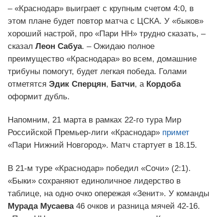
– «Краснодар» выиграет с крупным счетом 4:0, в
этом плане будет повтор матча с ЦСКА. У «быков»
хороший настрой, про «Пари НН» трудно сказать, –
сказал
Леон Сабуа
. – Ожидаю полное
преимущество «Краснодара» во всем, домашние
трибуны помогут, будет легкая победа. Голами
отметятся
Эдик Сперцян
,
Батчи
, а
Кордоба
оформит дубль.
Напомним, 21 марта в рамках 22-го тура Мир
Российской Премьер-лиги «Краснодар»
примет
«Пари Нижний Новгород». Матч стартует в 18.15.
В 21-м туре «Краснодар» победил «Сочи» (2:1).
«Быки» сохраняют единоличное лидерство в
таблице, на одно очко опережая «Зенит». У команды
Мурада Мусаева
46 очков и разница мячей 42-16.