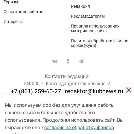
Туризм
Редакция
Сельское хозяйство
Рекламодателям
Интересы
Правила использования
материалов сайта
Политика обработки файлов
cookie (Куки)
Контакты редакции:
350000, г. Краснодар, ул. Пашковская, 2
+7 (861) 259-60-27
redaktor@kubnews.ru
Мы используем cookies для улучшения работы
Для пользователей старше 16 лет
нашего сайта и большего удобства его
© Кубанские Новости, 2017
использования. Продолжая использовать сайт, Вы
Сетевое издание «kubnews» зарегистрировано Федеральной
выражаете своё
согласие на обработку файлов
службой по надзору в сфере связи, информационных технологий