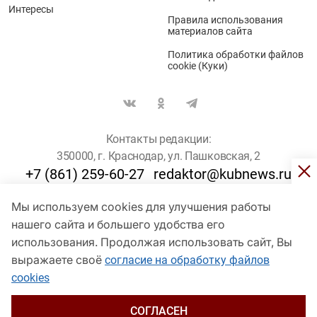
Интересы
Правила использования
материалов сайта
Политика обработки файлов
cookie (Куки)
Контакты редакции:
350000, г. Краснодар, ул. Пашковская, 2
+7 (861) 259-60-27
redaktor@kubnews.ru
Мы используем cookies для улучшения работы
Для пользователей старше 16 лет
нашего сайта и большего удобства его
© Кубанские Новости, 2017
использования. Продолжая использовать сайт, Вы
Сетевое издание «kubnews» зарегистрировано Федеральной
выражаете своё
согласие на обработку файлов
службой по надзору в сфере связи, информационных технологий
cookies
и массовых коммуникаций (Роскомнадзор). Регистрационный
номер Эл № ФС 77 - 78802 от 30 июля 2020 года. Учредитель -
ООО "ГИК "Кубанские Новости" (350000, Краснодар, ул.
СОГЛАСЕН
Пашковская, 2). Главный редактор – Филиппов О. Ю.