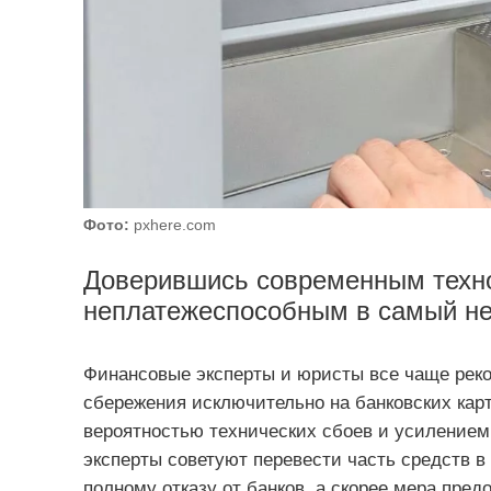
Фото:
pxhere.com
Доверившись современным техно
неплатежеспособным в самый н
Финансовые эксперты и юристы все чаще реко
сбережения исключительно на банковских кар
вероятностью технических сбоев и усилением 
эксперты советуют перевести часть средств в 
полному отказу от банков, а скорее мера пр