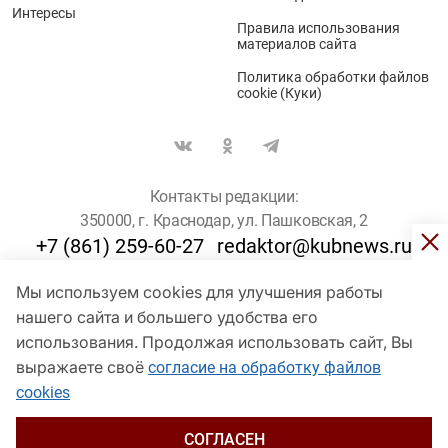
Интересы
Правила использования
материалов сайта
Политика обработки файлов
cookie (Куки)
Контакты редакции:
350000, г. Краснодар, ул. Пашковская, 2
+7 (861) 259-60-27
redaktor@kubnews.ru
Мы используем cookies для улучшения работы
Для пользователей старше 16 лет
нашего сайта и большего удобства его
© Кубанские Новости, 2017
использования. Продолжая использовать сайт, Вы
Сетевое издание «kubnews» зарегистрировано Федеральной
выражаете своё
согласие на обработку файлов
службой по надзору в сфере связи, информационных технологий
cookies
и массовых коммуникаций (Роскомнадзор). Регистрационный
номер Эл № ФС 77 - 78802 от 30 июля 2020 года. Учредитель -
ООО "ГИК "Кубанские Новости" (350000, Краснодар, ул.
СОГЛАСЕН
Пашковская, 2). Главный редактор – Филиппов О. Ю.