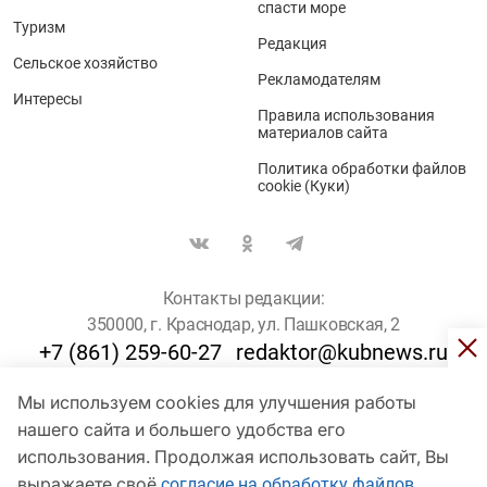
спасти море
Туризм
Редакция
Сельское хозяйство
Рекламодателям
Интересы
Правила использования
материалов сайта
Политика обработки файлов
cookie (Куки)
Контакты редакции:
350000, г. Краснодар, ул. Пашковская, 2
+7 (861) 259-60-27
redaktor@kubnews.ru
Мы используем cookies для улучшения работы
Для пользователей старше 16 лет
нашего сайта и большего удобства его
© Кубанские Новости, 2017
использования. Продолжая использовать сайт, Вы
Сетевое издание «kubnews» зарегистрировано Федеральной
выражаете своё
согласие на обработку файлов