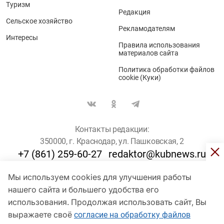
Туризм
Редакция
Сельское хозяйство
Рекламодателям
Интересы
Правила использования
материалов сайта
Политика обработки файлов
cookie (Куки)
Контакты редакции:
350000, г. Краснодар, ул. Пашковская, 2
+7 (861) 259-60-27
redaktor@kubnews.ru
Мы используем cookies для улучшения работы
Для пользователей старше 16 лет
нашего сайта и большего удобства его
© Кубанские Новости, 2017
использования. Продолжая использовать сайт, Вы
Сетевое издание «kubnews» зарегистрировано Федеральной
выражаете своё
согласие на обработку файлов
службой по надзору в сфере связи, информационных технологий