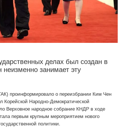
сударственных делах был создан в
Ын неизменно занимает эту
ТАК) проинформировало о переизбрании Ким Чен
ел Корейской Народно-Демократической
ло Верховное народное собрание КНДР в ходе
 стала первым крупным мероприятием нового
государственной политики.