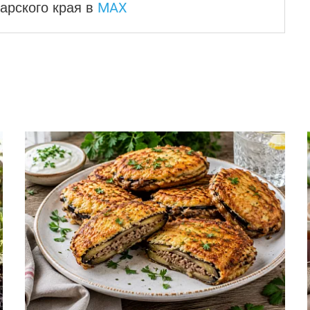
MAX
арского края
в