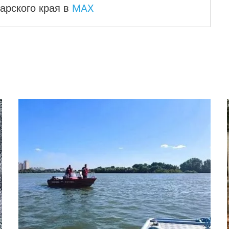
MAX
арского края
в