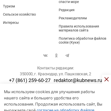
спасти море
Туризм
Редакция
Сельское хозяйство
Рекламодателям
Интересы
Правила использования
материалов сайта
Политика обработки файлов
cookie (Куки)
Контакты редакции:
350000, г. Краснодар, ул. Пашковская, 2
+7 (861) 259-60-27
redaktor@kubnews.ru
Мы используем cookies для улучшения работы
Для пользователей старше 16 лет
нашего сайта и большего удобства его
© Кубанские Новости, 2017
использования. Продолжая использовать сайт, Вы
Сетевое издание «kubnews» зарегистрировано Федеральной
выражаете своё
согласие на обработку файлов