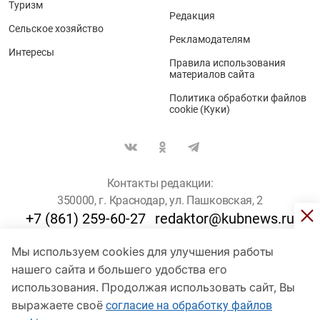
Туризм
Редакция
Сельское хозяйство
Рекламодателям
Интересы
Правила использования
материалов сайта
Политика обработки файлов
cookie (Куки)
Контакты редакции:
350000, г. Краснодар, ул. Пашковская, 2
+7 (861) 259-60-27
redaktor@kubnews.ru
Мы используем cookies для улучшения работы
Для пользователей старше 16 лет
нашего сайта и большего удобства его
© Кубанские Новости, 2017
использования. Продолжая использовать сайт, Вы
Сетевое издание «kubnews» зарегистрировано Федеральной
выражаете своё
согласие на обработку файлов
службой по надзору в сфере связи, информационных технологий