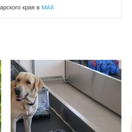
MAX
арского края
в