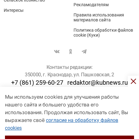
Рекламодателям
Интересы
Правила использования
материалов сайта
Политика обработки файлов
cookie (Куки)
Контакты редакции:
350000, г. Краснодар, ул. Пашковская, 2
+7 (861) 259-60-27
redaktor@kubnews.ru
Мы используем cookies для улучшения работы
Для пользователей старше 16 лет
нашего сайта и большего удобства его
© Кубанские Новости, 2017
использования. Продолжая использовать сайт, Вы
Сетевое издание «kubnews» зарегистрировано Федеральной
выражаете своё
согласие на обработку файлов
службой по надзору в сфере связи, информационных технологий
cookies
и массовых коммуникаций (Роскомнадзор). Регистрационный
номер Эл № ФС 77 - 78802 от 30 июля 2020 года. Учредитель -
ООО "ГИК "Кубанские Новости" (350000, Краснодар, ул.