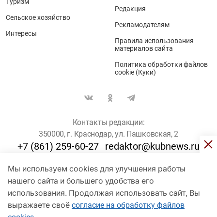
Туризм
Редакция
Сельское хозяйство
Рекламодателям
Интересы
Правила использования
материалов сайта
Политика обработки файлов
cookie (Куки)
Контакты редакции:
350000, г. Краснодар, ул. Пашковская, 2
+7 (861) 259-60-27
redaktor@kubnews.ru
Мы используем cookies для улучшения работы
Для пользователей старше 16 лет
нашего сайта и большего удобства его
© Кубанские Новости, 2017
использования. Продолжая использовать сайт, Вы
Сетевое издание «kubnews» зарегистрировано Федеральной
выражаете своё
согласие на обработку файлов
службой по надзору в сфере связи, информационных технологий