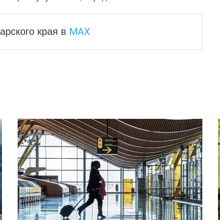
MAX
арского края
в