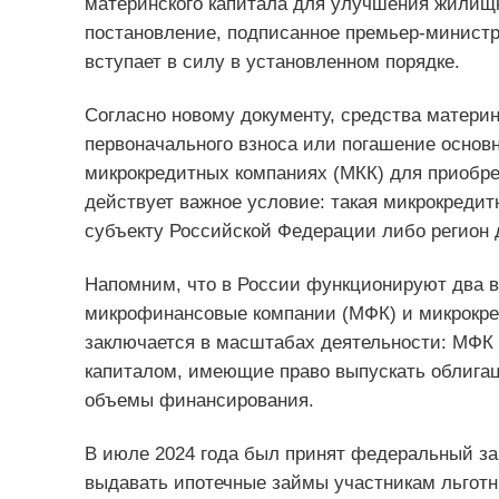
материнского капитала для улучшения жилищ
постановление, подписанное премьер-минис
вступает в силу в установленном порядке.
Согласно новому документу, средства материн
первоначального взноса или погашение основн
микрокредитных компаниях (МКК) для приобре
действует важное условие: такая микрокреди
субъекту Российской Федерации либо регион 
Напомним, что в России функционируют два 
микрофинансовые компании (МФК) и микрокре
заключается в масштабах деятельности: МФК
капиталом, имеющие право выпускать облигац
объемы финансирования.
В июле 2024 года был принят федеральный з
выдавать ипотечные займы участникам льгот